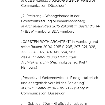
in CUBE Hamburg 02/2016
S. 28-29 (Verlag b1
Communication, Düsseldorf)
„2. Preisrang – Wohngebäude in der
Großwohnsiedlung Mümmelmannsberg”
in Architektur Preis 2015 Zukunft im Bestand
S. 14-
17 (BSW Hamburg, BDA Hamburg)
„CARSTEN ROTH ARCHITEKT” in Hamburg und
seine Bauten 2000-2015 S. 205, 297, 321, 328,
333, 334, 345, 374, 419, 554, 583
des AIV Hamburg und Hamburger
Architektenarchiv
(Wachholtzverlag, Kiel /
Hamburg)
„Respektvoll Weiterentwickelt - Eine gestalterisch
und energetisch vorbildliche Sanierung”
in CUBE Hamburg 01/2016
S. 6-7 (Verlag b1
Communication, Düsseldorf)
„Im Geist der 70er – Großsiedlungsbau in