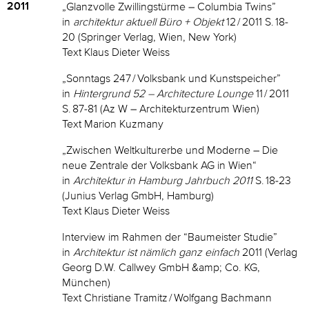
2011
„Glanzvolle Zwillingstürme – Columbia Twins”
in
architektur aktuell Büro + Objekt
12 / 2011 S. 18-
20 (Springer Verlag, Wien, New York)
Text Klaus Dieter Weiss
„Sonntags 247 / Volksbank und Kunstspeicher”
in
Hintergrund 52 – Architecture Lounge
11 / 2011
S. 87-81 (Az W – Architekturzentrum Wien)
Text Marion Kuzmany
„Zwischen Weltkulturerbe und Moderne – Die
neue Zentrale der Volksbank AG in Wien“
in
Architektur in Hamburg Jahrbuch 2011
S. 18-23
(Junius Verlag GmbH, Hamburg)
Text Klaus Dieter Weiss
Interview im Rahmen der “Baumeister Studie”
in
Architektur ist nämlich ganz einfach
2011 (Verlag
Georg D.W. Callwey GmbH &amp; Co. KG,
München)
Text Christiane Tramitz / Wolfgang Bachmann