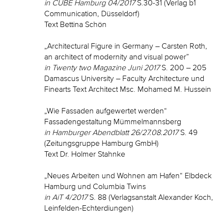
in CUBE Hamburg 04/2017
S.30-31 (Verlag b1
Communication, Düsseldorf)
Text Bettina Schön
„Architectural Figure in Germany – Carsten Roth,
an architect of modernity and visual power”
in Twenty two Magazine Juni 2017
S. 200 – 205
Damascus University – Faculty Architecture und
Finearts Text Architect Msc. Mohamed M. Hussein
„Wie Fassaden aufgewertet werden“
Fassadengestaltung Mümmelmannsberg
in Hamburger Abendblatt 26/27.08.2017
S. 49
(Zeitungsgruppe Hamburg GmbH)
Text Dr. Holmer Stahnke
„Neues Arbeiten und Wohnen am Hafen“ Elbdeck
Hamburg und Columbia Twins
in AiT 4/2017
S. 88 (Verlagsanstalt Alexander Koch,
Leinfelden-Echterdiungen)