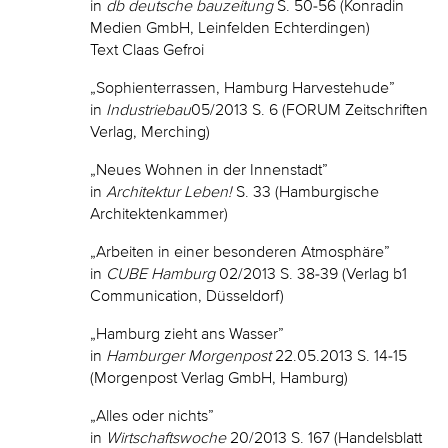
in
db deutsche bauzeitung
S. 50-56 (Konradin
Medien GmbH, Leinfelden Echterdingen)
Text Claas Gefroi
„Sophienterrassen, Hamburg Harvestehude”
in
Industriebau
05/2013 S. 6 (FORUM Zeitschriften
Verlag, Merching)
„Neues Wohnen in der Innenstadt”
in
Architektur Leben!
S. 33 (Hamburgische
Architektenkammer)
„Arbeiten in einer besonderen Atmosphäre”
in
CUBE Hamburg
02/2013 S. 38-39 (Verlag b1
Communication, Düsseldorf)
„Hamburg zieht ans Wasser”
in
Hamburger Morgenpost
22.05.2013 S. 14-15
(Morgenpost Verlag GmbH, Hamburg)
„Alles oder nichts”
in
Wirtschaftswoche
20/2013 S. 167 (Handelsblatt