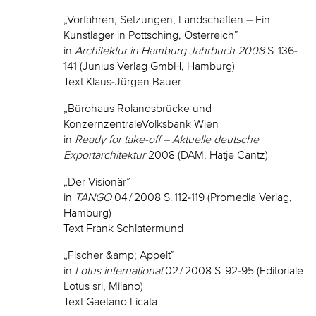
„Vorfahren, Setzungen, Landschaften – Ein
Kunstlager in Pöttsching, Österreich”
in
Architektur in Hamburg Jahrbuch 2008
S. 136-
141 (Junius Verlag GmbH, Hamburg)
Text Klaus-Jürgen Bauer
„Bürohaus Rolandsbrücke und
KonzernzentraleVolksbank Wien
in
Ready for take-off – Aktuelle deutsche
Exportarchitektur
2008 (DAM, Hatje Cantz)
„Der Visionär”
in
TANGO
04 / 2008 S. 112-119 (Promedia Verlag,
Hamburg)
Text Frank Schlatermund
„Fischer &amp; Appelt”
in
Lotus international
02 / 2008 S. 92-95 (Editoriale
Lotus srl, Milano)
Text Gaetano Licata