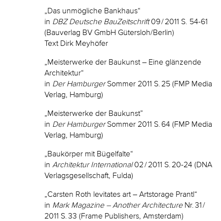
„Das unmögliche Bankhaus“
in
DBZ Deutsche BauZeitschrift
09 / 2011 S. 54-61
(Bauverlag BV GmbH Gütersloh/Berlin)
Text Dirk Meyhöfer
„Meisterwerke der Baukunst – Eine glänzende
Architektur“
in
Der Hamburger
Sommer 2011 S. 25 (FMP Media
Verlag, Hamburg)
„Meisterwerke der Baukunst”
in
Der Hamburger
Sommer 2011 S. 64 (FMP Media
Verlag, Hamburg)
„Baukörper mit Bügelfalte“
in
Architektur International
02 / 2011 S. 20-24 (DNA
Verlagsgesellschaft, Fulda)
„Carsten Roth levitates art – Artstorage Prantl“
in
Mark Magazine – Another Architecture
Nr. 31 /
2011 S. 33 (Frame Publishers, Amsterdam)