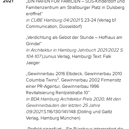
2021
„EIN HAFEN FÜR FAMILIEN – SOS-Kinderdorf und
Familienzentrum am Straßburger Platz in Dulsberg
eröffnet”
in CUBE Hamburg 04/2021
S.23-24 (Verlag b1
Communication, Düsseldorf)
„Verdichtung als Gebot der Stunde – Hofhaus am
Grindel”
in Architektur in Hamburg Jahrbuch 2021/2022 S.
104-107
(Junius Verlag, Hamburg) Text: Falk
Jaeger
„Gewinnerbau 2016 Elbdeck, Gewinnerbau 2010
Columbia Twins², Gewinnerbau 2002 Firmensitz
einer PR-Agentur, Gewinnerbau 1996
Revitalisierung Rentzelstraße 10”
in BDA Hamburg Architektur Preis 2020, Mit den
Gewinnerbauten der letzten 25 Jahre
09/2021
S.116/130/141/148 (Dölling und Galitz
Verlag, Hamburg München)