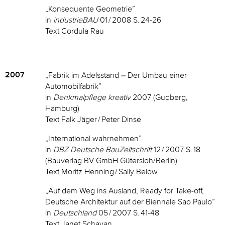
„Konsequente Geometrie”
in
industrieBAU
01 / 2008 S. 24-26
Text Cordula Rau
2007
„Fabrik im Adelsstand – Der Umbau einer
Automobilfabrik”
in
Denkmalpflege kreativ
2007 (Gudberg,
Hamburg)
Text Falk Jäger / Peter Dinse
„International wahrnehmen”
in
DBZ Deutsche BauZeitschrift
12 / 2007 S. 18
(Bauverlag BV GmbH Gütersloh/Berlin)
Text Moritz Henning / Sally Below
„Auf dem Weg ins Ausland, Ready for Take-off,
Deutsche Architektur auf der Biennale Sao Paulo”
in
Deutschland
05 / 2007 S. 41-48
Text Janet Schayan