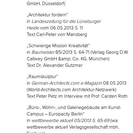
GmbH, Düsseldorf)
„Architektur fordern”
in
Landeszeitung für die Lüneburger
Heide
vom 06.05.2013 S. 11
Text Carl-Peter von Mansberg
„Schwierige Mission Kreativität”
in
Baumeister
B5/2013 S. 64-71 (Verlag Georg D.W.
Callwey GmbH &amp; Co. KG, München)
Text Dr. Alexander Gutzmer
„Raumskulptur”
in
German-Architects.com e-Magazin
08.05.2013
(World-Architects.com Architektur-Netzwerk)
Text Peter Petz im Interview mit Prof. Carsten Roth
„Büro-, Wohn-, und Galeriegebäude am Kunst-
Campus – Europacity Berlin“
in
wettbewerbe aktuell 05/2013 S. 65-69
(wa
wettbewerbe aktuell Verlagsgesellschaft mbh,