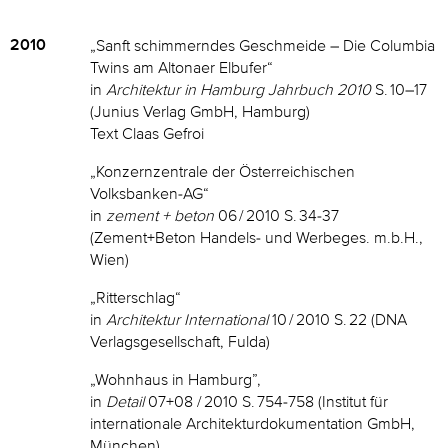
2010
„Sanft schimmerndes Geschmeide – Die Columbia
Twins am Altonaer Elbufer“
in
Architektur in Hamburg Jahrbuch 2010
S. 10–17
(Junius Verlag GmbH, Hamburg)
Text Claas Gefroi
„Konzernzentrale der Österreichischen
Volksbanken-AG“
in
zement + beton
06 / 2010 S. 34-37
(Zement+Beton Handels- und Werbeges. m.b.H.,
Wien)
„Ritterschlag“
in
Architektur International
10 / 2010 S. 22 (DNA
Verlagsgesellschaft, Fulda)
„Wohnhaus in Hamburg”,
in
Detail
07+08 / 2010 S. 754-758 (Institut für
internationale Architekturdokumentation GmbH,
München)