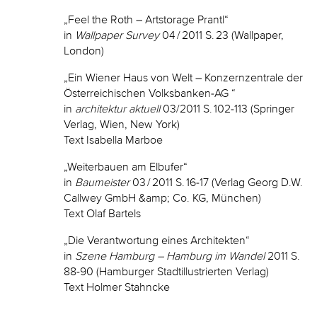
„Feel the Roth – Artstorage Prantl“
in
Wallpaper Survey
04 / 2011 S. 23 (Wallpaper,
London)
„Ein Wiener Haus von Welt – Konzernzentrale der
Österreichischen Volksbanken-AG “
in
architektur aktuell
03/2011 S. 102-113 (Springer
Verlag, Wien, New York)
Text Isabella Marboe
„Weiterbauen am Elbufer“
in
Baumeister
03 / 2011 S. 16-17 (Verlag Georg D.W.
Callwey GmbH &amp; Co. KG, München)
Text Olaf Bartels
„Die Verantwortung eines Architekten“
in
Szene Hamburg – Hamburg im Wandel
2011 S.
88-90 (Hamburger Stadtillustrierten Verlag)
Text Holmer Stahncke