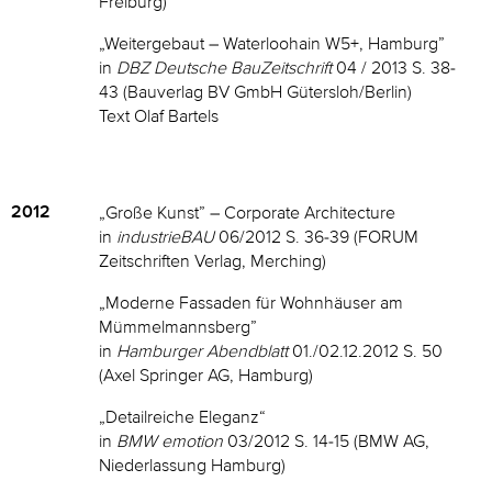
Freiburg)
„Weitergebaut – Waterloohain W5+, Hamburg”
in
DBZ Deutsche BauZeitschrift
04 / 2013 S. 38-
43 (Bauverlag BV GmbH Gütersloh/Berlin)
Text Olaf Bartels
2012
„Große Kunst” – Corporate Architecture
in
industrieBAU
06/2012 S. 36-39 (FORUM
Zeitschriften Verlag, Merching)
„Moderne Fassaden für Wohnhäuser am
Mümmelmannsberg”
in
Hamburger Abendblatt
01./02.12.2012 S. 50
(Axel Springer AG, Hamburg)
„Detailreiche Eleganz“
in
BMW emotion
03/2012 S. 14-15 (BMW AG,
Niederlassung Hamburg)